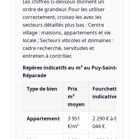
Les chiffres ci-dessous donnent un
ordre de grandeur. Pour les utiliser
correctement, croisez-les avec les
secteurs détaillés plus bas : Centre
village : maisons, appartements et vie
locale ; Secteurs viticoles et domaines :
cadre recherché, servitudes et
entretien à contrôler.
Repères indicatifs au m² au Puy-Sainte-
Réparade
Type de bien
Prix
Fourchette
m²
indicative
moyen
Appartement
3 951
2 290 € à 6
€/m²
044 €