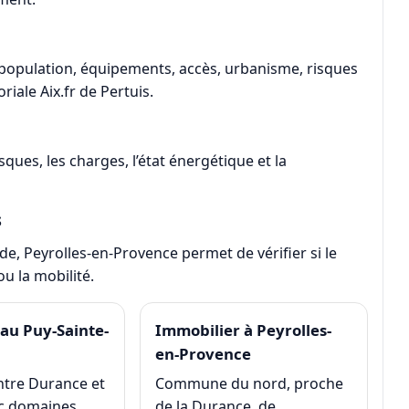
 population, équipements, accès, urbanisme, risques
toriale
Aix.fr de Pertuis
.
isques, les charges, l’état énergétique et la
s
, Peyrolles-en-Provence permet de vérifier si le
ou la mobilité.
au Puy-Sainte-
Immobilier à Peyrolles-
en-Provence
tre Durance et
Commune du nord, proche
ec domaines
de la Durance, de