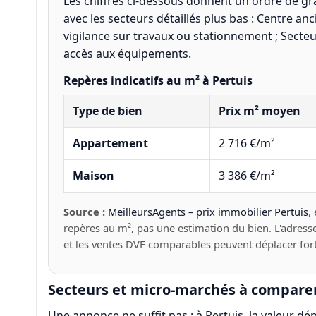
Les chiffres ci-dessous donnent un ordre de gra
avec les secteurs détaillés plus bas : Centre an
vigilance sur travaux ou stationnement ; Secteur
accès aux équipements.
Repères indicatifs au m² à Pertuis
Type de bien
Prix m² moyen
Appartement
2 716 €/m²
Maison
3 386 €/m²
Source :
MeilleursAgents – prix immobilier Pertuis
,
repères au m², pas une estimation du bien. L'adresse, 
et les ventes DVF comparables peuvent déplacer fort
Secteurs et micro-marchés à comparer
Une annonce ne suffit pas : à Pertuis, la valeur d