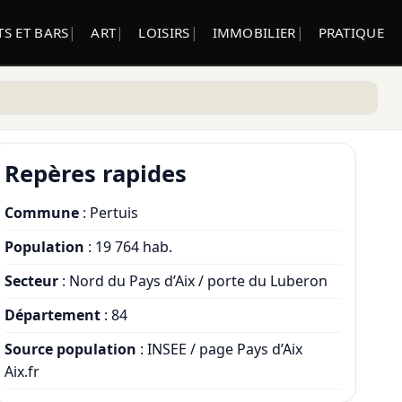
S ET BARS
ART
LOISIRS
IMMOBILIER
PRATIQUE
Repères rapides
Commune
: Pertuis
Population
: 19 764 hab.
Secteur
: Nord du Pays d’Aix / porte du Luberon
Département
: 84
Source population
: INSEE / page Pays d’Aix
Aix.fr