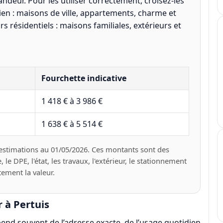
ndeur. Pour les utiliser correctement, croisez-les
cien : maisons de ville, appartements, charme et
s résidentiels : maisons familiales, extérieurs et
Fourchette indicative
1 418 € à 3 986 €
1 638 € à 5 514 €
 estimations au 01/05/2026. Ces montants sont des
le DPE, l'état, les travaux, l'extérieur, le stationnement
ement la valeur.
 à Pertuis
épend souvent de l’adresse exacte, de l’usage quotidien