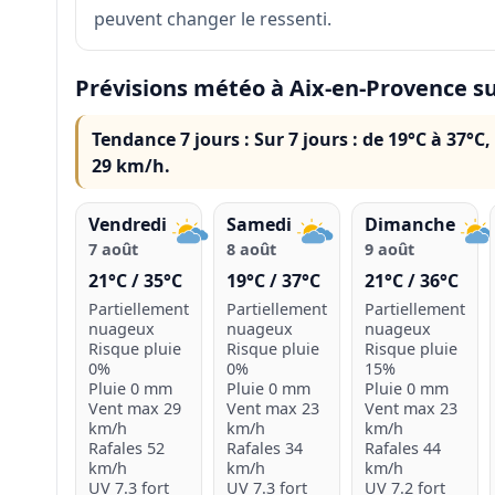
peuvent changer le ressenti.
Prévisions météo à Aix-en-Provence su
Tendance 7 jours :
Sur 7 jours : de 19°C à 37°C,
29 km/h.
Vendredi
Samedi
Dimanche
7 août
8 août
9 août
21°C / 35°C
19°C / 37°C
21°C / 36°C
Partiellement
Partiellement
Partiellement
nuageux
nuageux
nuageux
Risque pluie
Risque pluie
Risque pluie
0%
0%
15%
Pluie 0 mm
Pluie 0 mm
Pluie 0 mm
Vent max 29
Vent max 23
Vent max 23
km/h
km/h
km/h
Rafales 52
Rafales 34
Rafales 44
km/h
km/h
km/h
UV 7.3 fort
UV 7.3 fort
UV 7.2 fort