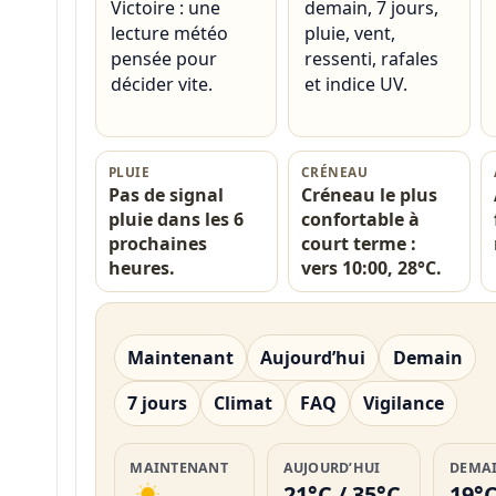
Victoire : une
demain, 7 jours,
lecture météo
pluie, vent,
pensée pour
ressenti, rafales
décider vite.
et indice UV.
PLUIE
CRÉNEAU
Pas de signal
Créneau le plus
pluie dans les 6
confortable à
prochaines
court terme :
heures.
vers 10:00, 28°C.
Maintenant
Aujourd’hui
Demain
7 jours
Climat
FAQ
Vigilance
MAINTENANT
AUJOURD’HUI
DEMA
21°C / 35°C
19°C