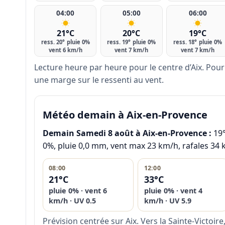
04:00
05:00
06:00
21°C
20°C
19°C
ress. 20°
pluie 0%
ress. 19°
pluie 0%
ress. 18°
pluie 0%
vent 6 km/h
vent 7 km/h
vent 7 km/h
Lecture heure par heure pour le centre d’Aix. Pour
une marge sur le ressenti au vent.
Météo demain à Aix-en-Provence
Demain Samedi 8 août à Aix-en-Provence :
19°
0%, pluie 0,0 mm, vent max 23 km/h, rafales 34 k
08:00
12:00
21°C
33°C
pluie 0% · vent 6
pluie 0% · vent 4
km/h · UV 0.5
km/h · UV 5.9
Prévision centrée sur Aix. Vers la Sainte-Victoire