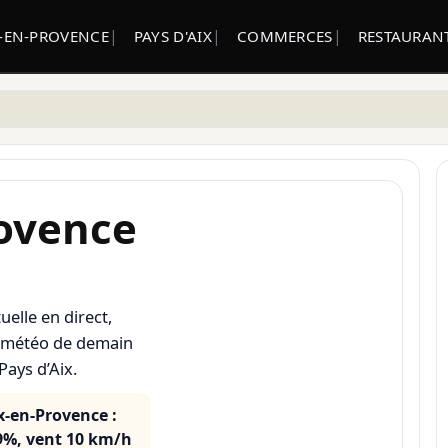
X-EN-PROVENCE
PAYS D'AIX
COMMERCES
RESTAURANT
ovence
uelle en direct,
e, météo de demain
Pays d’Aix.
-en-Provence :
39%, vent 10 km/h