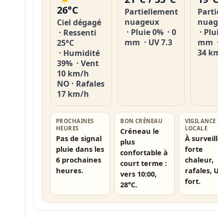
26°C
Partiellement
Part
nuageux
nuag
Ciel dégagé
· Pluie 0% · 0
· Plu
· Ressenti
mm · UV 7.3
mm ·
25°C
34 k
· Humidité
39% · Vent
10 km/h
NO · Rafales
17 km/h
PROCHAINES
BON CRÉNEAU
VIGILANCE
HEURES
LOCALE
Créneau le
Pas de signal
À surveill
plus
pluie dans les
forte
confortable à
6 prochaines
chaleur,
court terme :
heures.
rafales, 
vers 10:00,
fort.
28°C.