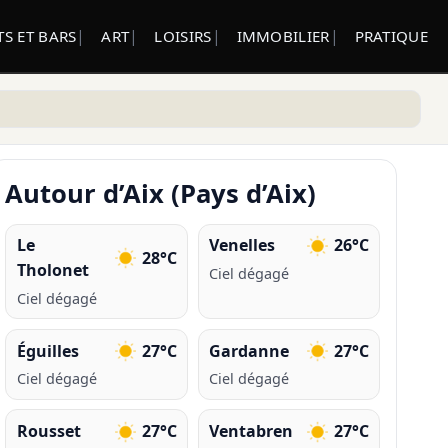
S ET BARS
ART
LOISIRS
IMMOBILIER
PRATIQUE
Autour d’Aix (Pays d’Aix)
Le
Venelles
26°C
28°C
Tholonet
Ciel dégagé
Ciel dégagé
Éguilles
27°C
Gardanne
27°C
Ciel dégagé
Ciel dégagé
Rousset
27°C
Ventabren
27°C