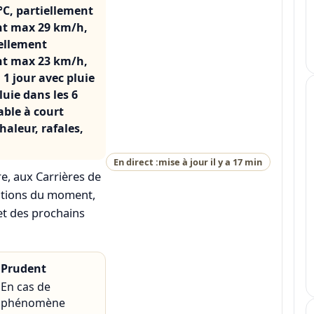
°C, partiellement
ent max 29 km/h,
iellement
ent max 23 km/h,
 1 jour avec pluie
luie dans les 6
able à court
chaleur, rafales,
En direct :
mise à jour il y a 17 min
re
, aux
Carrières de
ditions du moment,
et des prochains
Prudent
En cas de
phénomène