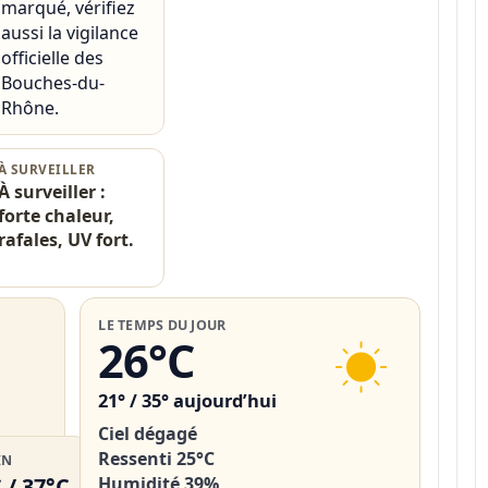
marqué, vérifiez
aussi la vigilance
officielle des
Bouches-du-
Rhône.
À SURVEILLER
À surveiller :
forte chaleur,
rafales, UV fort.
LE TEMPS DU JOUR
26°C
21° / 35° aujourd’hui
Ciel dégagé
Ressenti 25°C
IN
Humidité 39%
 / 37°C