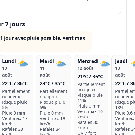
r 7 jours
 1 jour avec pluie possible, vent max
Lundi
Mardi
Mercredi
Jeudi
10
11
12 août
13
août
août
août
21°C / 36°C
22°C / 36°C
23°C / 35°C
22°C / 3
Partiellement
nuageux
Partiellement
Partiellement
Partielle
Risque pluie
nuageux
nuageux
nuageux
11%
Risque pluie
Risque pluie
Risque pl
Pluie 0 mm
5%
5%
13%
Vent max 16
Pluie 0 mm
Pluie 0 mm
Pluie 0.6
km/h
Vent max 17
Vent max 19
Vent max
Rafales 36
km/h
km/h
km/h
km/h
Rafales 33
Rafales 34
Rafales 3
UV 7 fort
km/h
km/h
km/h