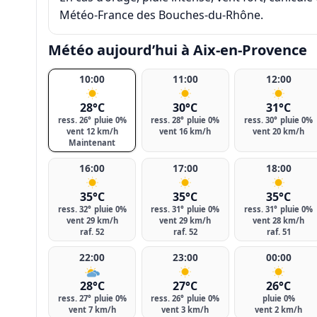
Météo-France des Bouches-du-Rhône
.
Météo aujourd’hui à Aix-en-Provence
10:00
11:00
12:00
28°C
30°C
31°C
ress. 26°
pluie 0%
ress. 28°
pluie 0%
ress. 30°
pluie 0%
vent 12 km/h
vent 16 km/h
vent 20 km/h
Maintenant
16:00
17:00
18:00
35°C
35°C
35°C
ress. 32°
pluie 0%
ress. 31°
pluie 0%
ress. 31°
pluie 0%
vent 29 km/h
vent 29 km/h
vent 28 km/h
raf. 52
raf. 52
raf. 51
22:00
23:00
00:00
28°C
27°C
26°C
ress. 27°
pluie 0%
ress. 26°
pluie 0%
pluie 0%
vent 7 km/h
vent 3 km/h
vent 2 km/h