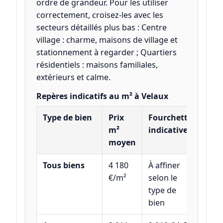
ordre de grandeur. Pour les utiliser
correctement, croisez-les avec les
secteurs détaillés plus bas : Centre
village : charme, maisons de village et
stationnement à regarder ; Quartiers
résidentiels : maisons familiales,
extérieurs et calme.
Repères indicatifs au m² à Velaux
Type de bien
Prix
Fourchette
m²
indicative
moyen
Tous biens
4 180
À affiner
€/m²
selon le
type de
bien