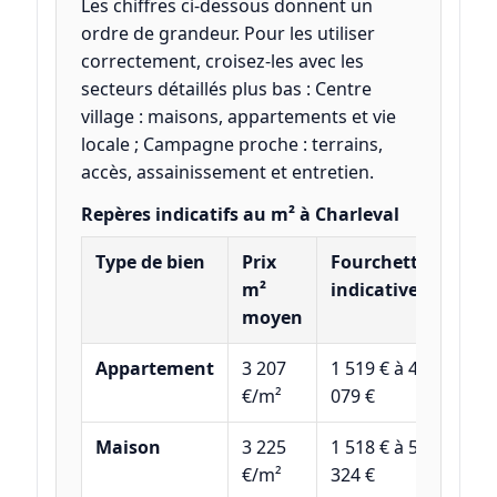
Les chiffres ci-dessous donnent un
ordre de grandeur. Pour les utiliser
correctement, croisez-les avec les
secteurs détaillés plus bas : Centre
village : maisons, appartements et vie
locale ; Campagne proche : terrains,
accès, assainissement et entretien.
Repères indicatifs au m² à Charleval
Type de bien
Prix
Fourchette
m²
indicative
moyen
Appartement
3 207
1 519 € à 4
€/m²
079 €
Maison
3 225
1 518 € à 5
€/m²
324 €