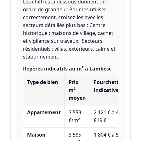
Les chiffres ci-dessous donnent un
ordre de grandeur. Pour les utiliser
correctement, croisez-les avec les
secteurs détaillés plus bas : Centre
historique : maisons de village, cachet
et vigilance sur travaux ; Secteurs
résidentiels : villas, extérieurs, calme et
stationnement.
Repères indicatifs au m² à Lambesc
Type de bien
Prix
Fourchette
m²
indicative
moyen
Appartement
3 553
2 121 € à 4
€/m²
819 €
Maison
3 585
1 804 € à 5