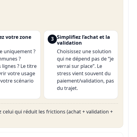
ez votre zone
Simplifiez l’achat et la
3
validation
re uniquement ?
Choisissez une solution
ommunes ?
qui ne dépend pas de “je
 lignes ? Le titre
verrai sur place”. Le
vrir votre usage
stress vient souvent du
 votre scénario
paiement/validation, pas
du trajet.
 celui qui réduit les frictions (achat + validation +