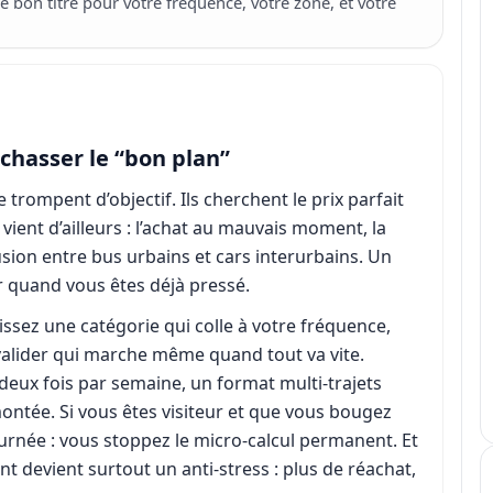
e bon titre pour votre fréquence, votre zone, et votre
s chasser le “bon plan”
e trompent d’objectif. Ils cherchent le prix parfait
vient d’ailleurs : l’achat au mauvais moment, la
usion entre bus urbains et cars interurbains. Un
hir quand vous êtes déjà pressé.
issez une catégorie qui colle à votre fréquence,
 valider qui marche même quand tout va vite.
deux fois par semaine, un format multi-trajets
montée. Si vous êtes visiteur et que vous bougez
urnée : vous stoppez le micro-calcul permanent. Et
t devient surtout un anti-stress : plus de réachat,