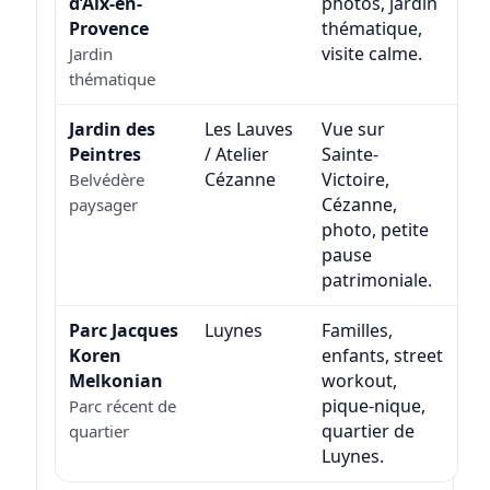
d’Aix-en-
photos, jardin
Provence
thématique,
visite calme.
Jardin
thématique
Jardin des
Les Lauves
Vue sur
Peintres
/ Atelier
Sainte-
Cézanne
Victoire,
Belvédère
Cézanne,
paysager
photo, petite
pause
patrimoniale.
Parc Jacques
Luynes
Familles,
Koren
enfants, street
Melkonian
workout,
pique-nique,
Parc récent de
quartier de
quartier
Luynes.