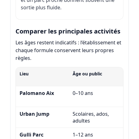
et un parc proche donnent souvent une
sortie plus fluide.
Comparer les principales activités
Les âges restent indicatifs : l’établissement et
chaque formule conservent leurs propres
règles.
Lieu
Âge ou public
Intéri
extéri
Palomano Aix
0–10 ans
Intér
Urban Jump
Scolaires, ados,
Intér
adultes
Gulli Parc
1–12 ans
Intér