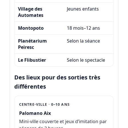
Village des
Jeunes enfants
Surto
Automates
extér
Montopoto
18 mois–12 ans
Intér
Planétarium
Selon la séance
Intér
Peiresc
Le Flibustier
Selon le spectacle
Intér
Des lieux pour des sorties très
différentes
CENTRE-VILLE · 0–10 ANS
Palomano Aix
Mini-ville couverte et jeux d’imitation par