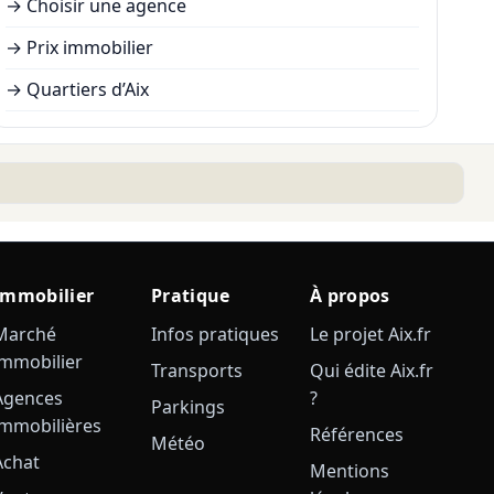
→
Choisir une agence
→
Prix immobilier
→
Quartiers d’Aix
Immobilier
Pratique
À propos
Marché
Infos pratiques
Le projet Aix.fr
immobilier
Transports
Qui édite Aix.fr
Agences
?
Parkings
immobilières
Références
Météo
Achat
Mentions