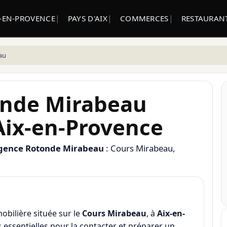
X-EN-PROVENCE
PAYS D'AIX
COMMERCES
RESTAURANT
au
nde Mirabeau
Aix-en-Provence
gence Rotonde Mirabeau
: Cours Mirabeau,
bilière située sur le
Cours Mirabeau
, à
Aix-en-
s essentielles pour la contacter et préparer un