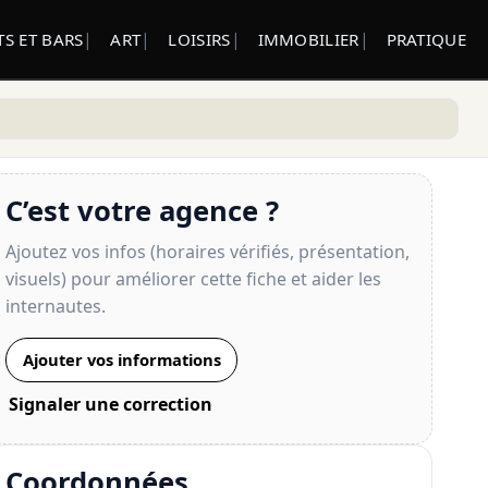
S ET BARS
ART
LOISIRS
IMMOBILIER
PRATIQUE
C’est votre agence ?
Ajoutez vos infos (horaires vérifiés, présentation,
visuels) pour améliorer cette fiche et aider les
internautes.
Ajouter vos informations
Signaler une correction
Coordonnées