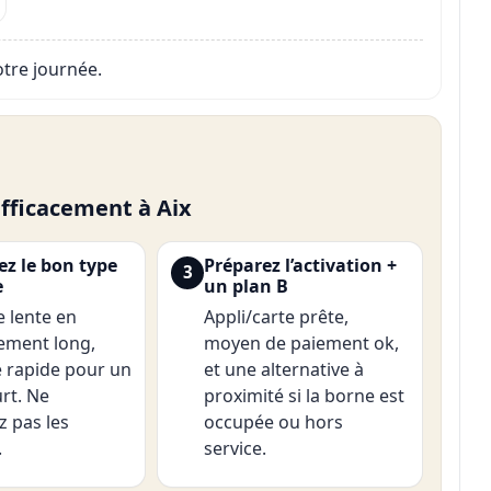
otre journée.
fficacement à Aix
ez le bon type
Préparez l’activation +
3
e
un plan B
 lente en
Appli/carte prête,
ement long,
moyen de paiement ok,
 rapide pour un
et une alternative à
urt. Ne
proximité si la borne est
 pas les
occupée ou hors
.
service.