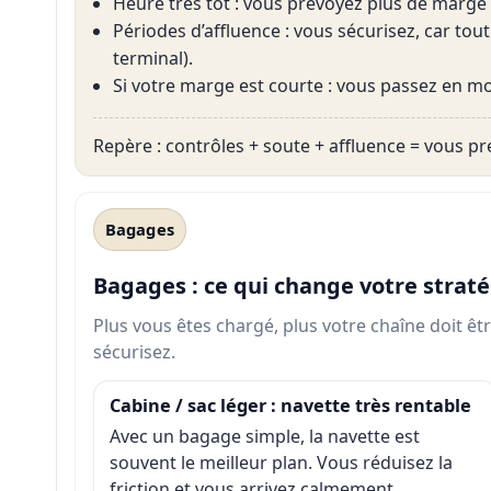
Heure très tôt : vous prévoyez plus de marge (
Périodes d’affluence : vous sécurisez, car tou
terminal).
Si votre marge est courte : vous passez en mode
Repère : contrôles + soute + affluence = vous pr
Bagages
Bagages : ce qui change votre straté
Plus vous êtes chargé, plus votre chaîne doit êt
sécurisez.
Cabine / sac léger : navette très rentable
Avec un bagage simple, la navette est
souvent le meilleur plan. Vous réduisez la
friction et vous arrivez calmement.