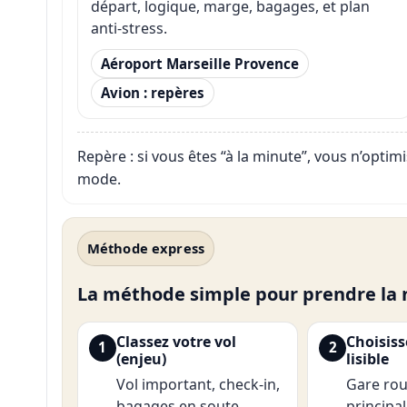
départ, logique, marge, bagages, et plan
anti-stress.
Aéroport Marseille Provence
Avion : repères
Repère : si vous êtes “à la minute”, vous n’opti
mode.
Méthode express
La méthode simple pour prendre la n
Classez votre vol
Choisiss
1
2
(enjeu)
lisible
Vol important, check-in,
Gare rou
bagages en soute,
principal