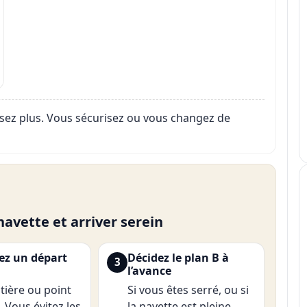
misez plus. Vous sécurisez ou vous changez de
avette et arriver serein
ez un départ
Décidez le plan B à
3
l’avance
tière ou point
Si vous êtes serré, ou si
. Vous évitez les
la navette est pleine,