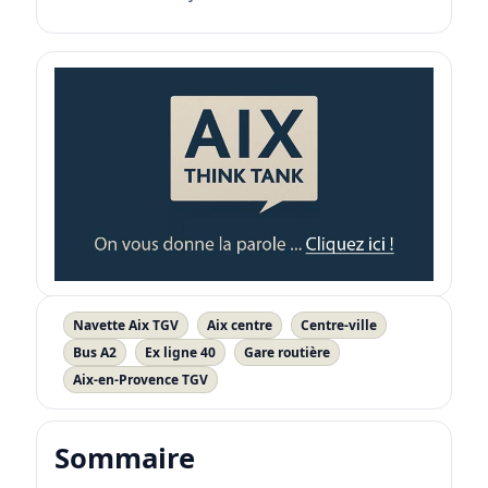
Navette Aix TGV
Aix centre
Centre-ville
Bus A2
Ex ligne 40
Gare routière
Aix-en-Provence TGV
Sommaire