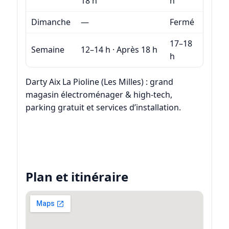
18 h
h
Dimanche
—
Fermé
17–18
Semaine
12–14 h · Après 18 h
h
Darty Aix La Pioline (Les Milles) : grand
magasin électroménager & high‑tech,
parking gratuit et services d’installation.
Plan et itinéraire