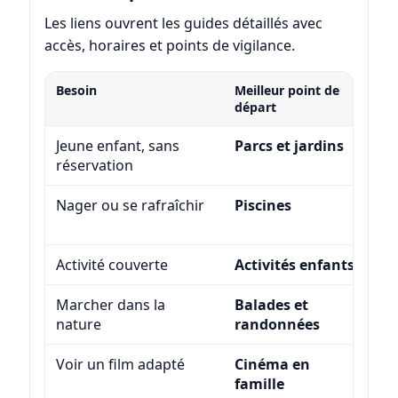
Les liens ouvrent les guides détaillés avec
accès, horaires et points de vigilance.
Besoin
Meilleur point de
Du
départ
Jeune enfant, sans
Parcs et jardins
1 
réservation
Nager ou se rafraîchir
Piscines
2 
Activité couverte
Activités enfants
1 
Marcher dans la
Balades et
1 
nature
randonnées
jo
Voir un film adapté
Cinéma en
2 
famille