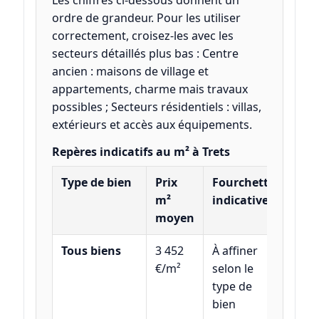
Les chiffres ci-dessous donnent un
ordre de grandeur. Pour les utiliser
correctement, croisez-les avec les
secteurs détaillés plus bas : Centre
ancien : maisons de village et
appartements, charme mais travaux
possibles ; Secteurs résidentiels : villas,
extérieurs et accès aux équipements.
Repères indicatifs au m² à Trets
Type de bien
Prix
Fourchette
m²
indicative
moyen
Tous biens
3 452
À affiner
€/m²
selon le
type de
bien