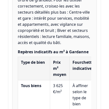
ordre de grandeur. Pour les utiliser
correctement, croisez-les avec les
secteurs détaillés plus bas : Centre-ville
et gare : intérêt pour services, mobilité
et appartements, avec vigilance sur
copropriété et bruit ; Biver et secteurs
résidentiels : lecture familiale, maisons,
accès et qualité du bâti.
Repères indicatifs au m² à Gardanne
Type de bien
Prix
Fourchette
m²
indicative
moyen
Tous biens
3 625
À affiner
€/m²
selon le
type de
bien