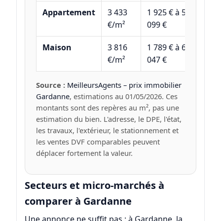
Appartement
3 433
1 925 € à 5
€/m²
099 €
Maison
3 816
1 789 € à 6
€/m²
047 €
Source :
MeilleursAgents – prix immobilier
Gardanne
, estimations au 01/05/2026. Ces
montants sont des repères au m², pas une
estimation du bien. L'adresse, le DPE, l'état,
les travaux, l'extérieur, le stationnement et
les ventes DVF comparables peuvent
déplacer fortement la valeur.
Secteurs et micro-marchés à
comparer à Gardanne
Une annonce ne suffit pas : à Gardanne, la