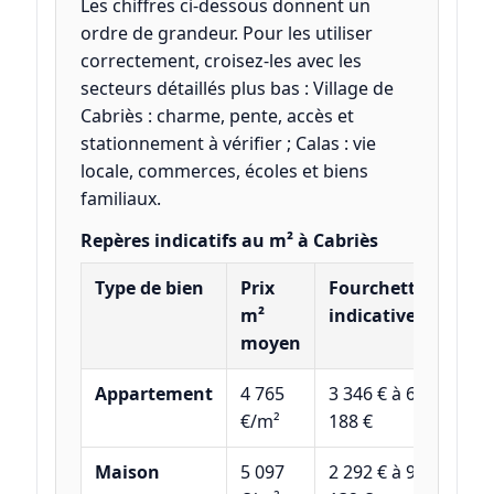
Les chiffres ci-dessous donnent un
ordre de grandeur. Pour les utiliser
correctement, croisez-les avec les
secteurs détaillés plus bas : Village de
Cabriès : charme, pente, accès et
stationnement à vérifier ; Calas : vie
locale, commerces, écoles et biens
familiaux.
Repères indicatifs au m² à Cabriès
Type de bien
Prix
Fourchette
m²
indicative
moyen
Appartement
4 765
3 346 € à 6
€/m²
188 €
Maison
5 097
2 292 € à 9