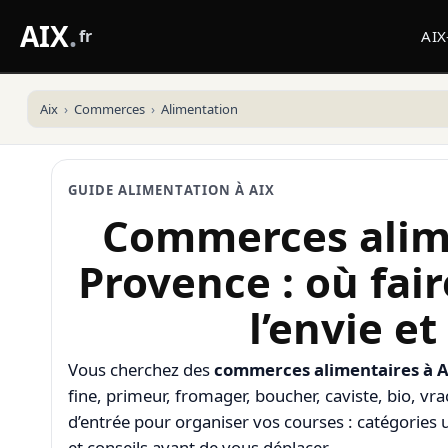
AIX
.
fr
AI
Aix
Commerces
Alimentation
GUIDE ALIMENTATION À AIX
Commerces alime
Provence : où fai
l’envie et
Vous cherchez des
commerces alimentaires à A
fine, primeur, fromager, boucher, caviste, bio, vr
d’entrée pour organiser vos courses : catégories 
et conseils avant de vous déplacer.