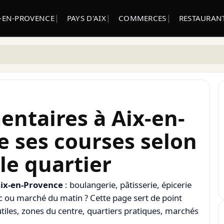
X-EN-PROVENCE
PAYS D'AIX
COMMERCES
RESTAURANT
ntaires à Aix-en-
re ses courses selon
 le quartier
ix-en-Provence
: boulangerie, pâtisserie, épicerie
ac ou marché du matin ? Cette page sert de point
utiles, zones du centre, quartiers pratiques, marchés