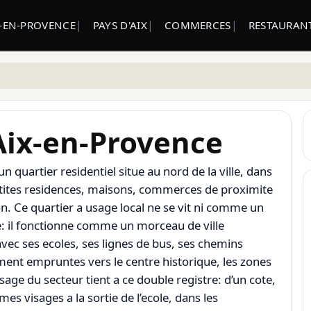
X-EN-PROVENCE
PAYS D'AIX
COMMERCES
RESTAURANT
 Aix-en-Provence
 quartier residentiel situe au nord de la ville, dans
petites residences, maisons, commerces de proximite
on. Ce quartier a usage local ne se vit ni comme un
: il fonctionne comme un morceau de ville
 avec ses ecoles, ses lignes de bus, ses chemins
ement empruntes vers le centre historique, les zones
sage du secteur tient a ce double registre: d’un cote,
es visages a la sortie de l’ecole, dans les