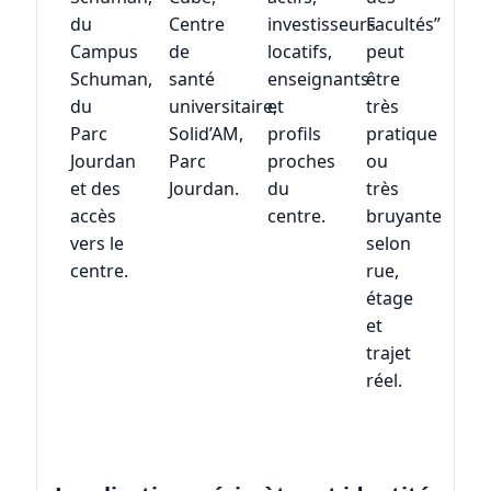
du
Centre
investisseurs
Facultés”
Campus
de
locatifs,
peut
Schuman,
santé
enseignants
être
du
universitaire,
et
très
Parc
Solid’AM,
profils
pratique
Jourdan
Parc
proches
ou
et des
Jourdan.
du
très
accès
centre.
bruyante
vers le
selon
centre.
rue,
étage
et
trajet
réel.