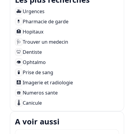
Urgences
🚑
Pharmacie de garde
💊
Hopitaux
🏥
Trouver un medecin
🩺
Dentiste
🦷
Ophtalmo
👁️
Prise de sang
🧪
Imagerie et radiologie
🩻
Numeros sante
☎️
Canicule
🌡️
A voir aussi