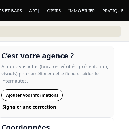
S ET BARS
ART
LOISIRS
IMMOBILIER
PRATIQUE
C’est votre agence ?
Ajoutez vos infos (horaires vérifiés, présentation,
visuels) pour améliorer cette fiche et aider les
internautes.
Ajouter vos informations
Signaler une correction
Coordonnées