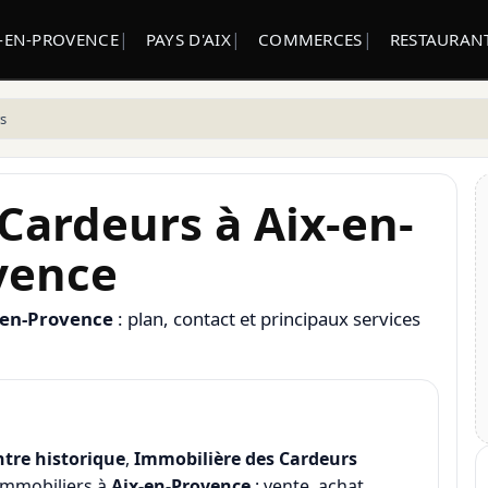
X-EN-PROVENCE
PAYS D'AIX
COMMERCES
RESTAURANT
s
Cardeurs à Aix-en-
vence
-en-Provence
: plan, contact et principaux services
ntre historique
,
Immobilière des Cardeurs
 immobiliers à
Aix-en-Provence
: vente, achat,