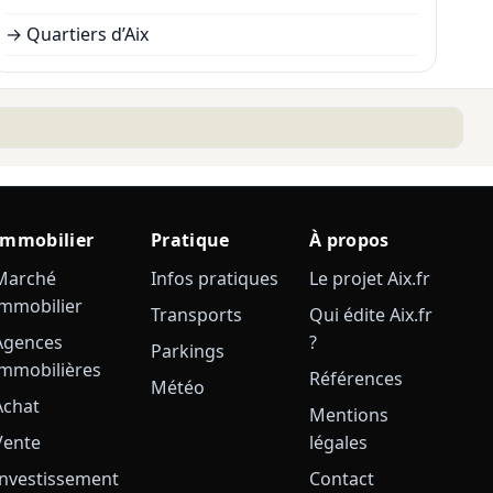
→
Quartiers d’Aix
Immobilier
Pratique
À propos
Marché
Infos pratiques
Le projet Aix.fr
immobilier
Transports
Qui édite Aix.fr
Agences
?
Parkings
immobilières
Références
Météo
Achat
Mentions
Vente
légales
Investissement
Contact