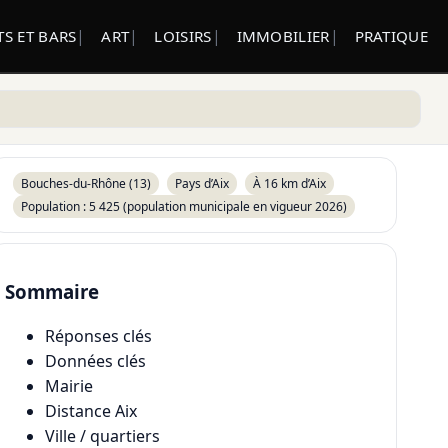
S ET BARS
ART
LOISIRS
IMMOBILIER
PRATIQUE
Bouches-du-Rhône (13)
Pays d’Aix
À 16 km d’Aix
Population : 5 425 (population municipale en vigueur 2026)
Sommaire
Réponses clés
Données clés
Mairie
Distance Aix
Ville / quartiers