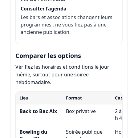
Consulter l’agenda
Les bars et associations changent leurs
programmes ; ne vous fiez pas à une
ancienne publication.
Comparer les options
Vérifiez les horaires et conditions le jour
même, surtout pour une soirée
hebdomadaire.
Lieu
Format
Capacité /
Back to Bac Aix
Box privative
2 à 30 · s
h 45
Bowling du
Soirée publique
Horaires 