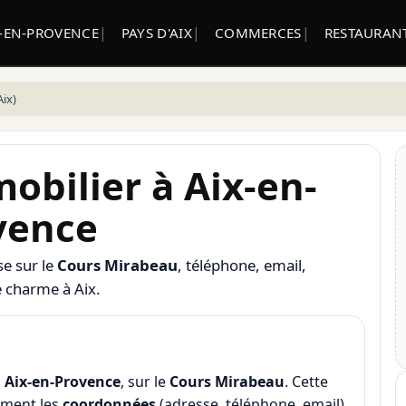
X-EN-PROVENCE
PAYS D'AIX
COMMERCES
RESTAURANT
ix)
obilier à Aix-en-
vence
se sur le
Cours Mirabeau
, téléphone, email,
de charme à Aix.
à
Aix-en-Provence
, sur le
Cours Mirabeau
. Cette
dement les
coordonnées
(adresse, téléphone, email)