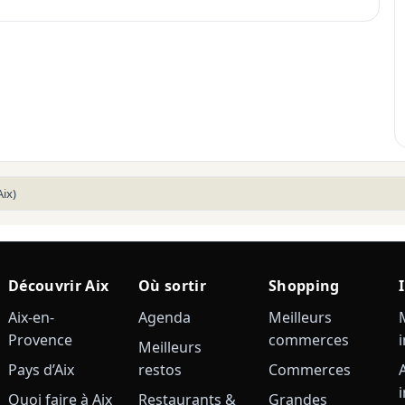
ix)
Découvrir Aix
Où sortir
Shopping
Aix-en-
Agenda
Meilleurs
Provence
commerces
Meilleurs
Pays d’Aix
restos
Commerces
Quoi faire à Aix
Restaurants &
Grandes