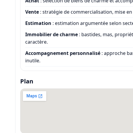
Achat
: sélection de biens de charme et accompa
Vente
: stratégie de commercialisation, mise en 
Estimation
: estimation argumentée selon sect
Immobilier de charme
: bastides, mas, propriété
caractère.
Accompagnement personnalisé
: approche bas
inutile.
Plan