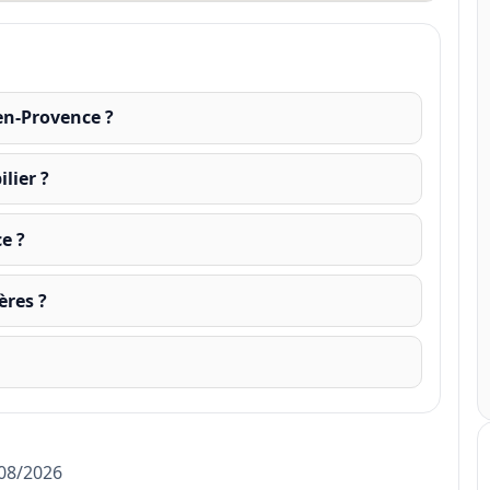
en-Provence ?
lier ?
e ?
ères ?
/08/2026