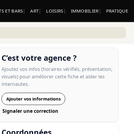
S ET BARS
ART
LOISIRS
IMMOBILIER
PRATIQUE
C’est votre agence ?
Ajoutez vos infos (horaires vérifiés, présentation,
visuels) pour améliorer cette fiche et aider les
internautes.
Ajouter vos informations
Signaler une correction
Coordonnées