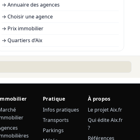
→
Annuaire des agences
→
Choisir une agence
→
Prix immobilier
→
Quartiers d’Aix
Immobilier
Pratique
À propos
Marché
Infos pratiques
Le projet Aix.fr
immobilier
Transports
Qui édite Aix.fr
Agences
?
Parkings
immobilières
Références