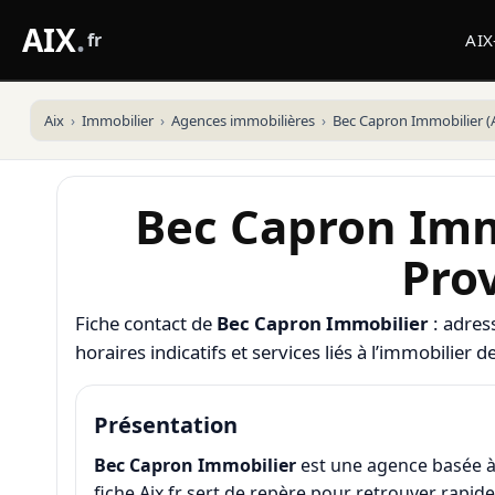
AIX
.
fr
AI
Aix
Immobilier
Agences immobilières
Bec Capron Immobilier (A
Bec Capron Imm
Pro
Fiche contact de
Bec Capron Immobilier
: adres
horaires indicatifs et services liés à l’immobilier 
Présentation
Bec Capron Immobilier
est une agence basée 
fiche Aix.fr sert de repère pour retrouver rapi