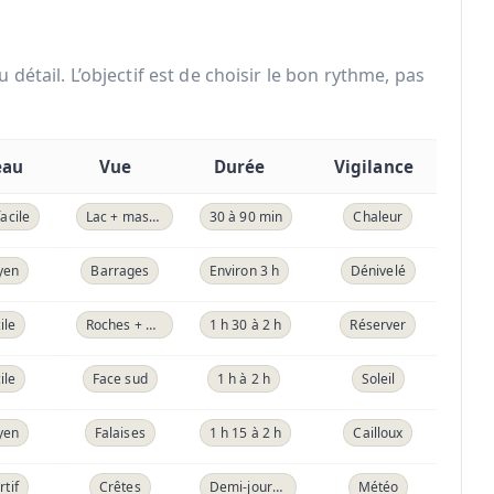
étail. L’objectif est de choisir le bon rythme, pas
eau
Vue
Durée
Vigilance
facile
Lac + massif
30 à 90 min
Chaleur
yen
Barrages
Environ 3 h
Dénivelé
ile
Roches + pins
1 h 30 à 2 h
Réserver
ile
Face sud
1 h à 2 h
Soleil
yen
Falaises
1 h 15 à 2 h
Cailloux
rtif
Crêtes
Demi-journée
Météo