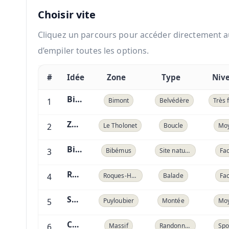
Choisir vite
Cliquez un parcours pour accéder directement au d
d’empiler toutes les options.
#
Idée
Zone
Type
Niv
Bimont facile
1
Bimont
Belvédère
Très 
Zola + Bimont
2
Le Tholonet
Boucle
Mo
Bibémus
3
Bibémus
Site naturel
Fac
Roques-Hautes
4
Roques-Hautes
Balade
Fac
Saint-Ser
5
Puyloubier
Montée
Mo
Croix de Provence
6
Massif
Randonnée
Spo