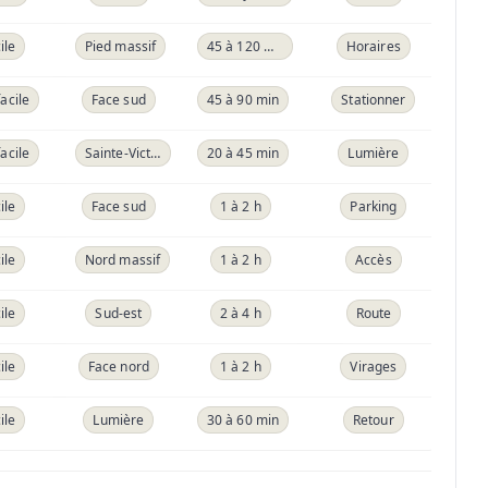
ile
Pied massif
45 à 120 min
Horaires
facile
Face sud
45 à 90 min
Stationner
facile
Sainte-Victoire
20 à 45 min
Lumière
ile
Face sud
1 à 2 h
Parking
ile
Nord massif
1 à 2 h
Accès
ile
Sud-est
2 à 4 h
Route
ile
Face nord
1 à 2 h
Virages
ile
Lumière
30 à 60 min
Retour