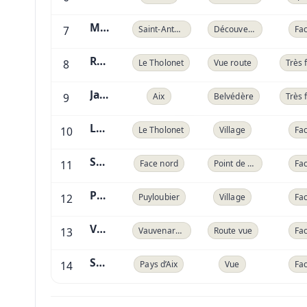
Maison Sainte-Victoire
7
Saint-Antonin
Découverte
Fac
Route Cézanne
8
Le Tholonet
Vue route
Très 
Jardin des Peintres
9
Aix
Belvédère
Très 
Le Tholonet
10
Le Tholonet
Village
Fac
Saint-Marc-Jaumegarde
11
Face nord
Point de vue
Fac
Puyloubier
12
Puyloubier
Village
Fac
Vauvenargues
13
Vauvenargues
Route vue
Fac
Sunset
14
Pays d’Aix
Vue
Fac