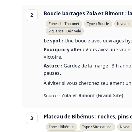
Boucle barrages Zola et Bimont : l
2
Zone : Le Tholonet
Type : Boucle
Niveau :
Vigilance : Dénivelé
Le spot :
Une boucle avec ouvrages hydr
Pourquoi y aller :
Vous avez une vraie s
Victoire.
Astuce :
Gardez de la marge : 3 h annon
pauses.
À éviter si vous cherchez seulement une
Source :
Zola et Bimont (Grand Site)
Plateau de Bibémus : roches, pins
3
Zone : Bibémus
Type : Site naturel
Niveau 