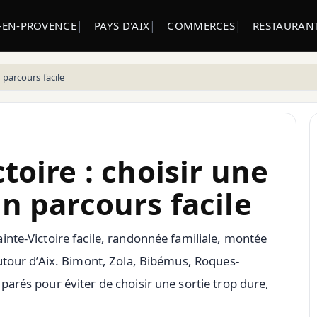
-EN-PROVENCE
PAYS D'AIX
COMMERCES
RESTAURANT
 parcours facile
toire : choisir une
 parcours facile
inte-Victoire facile, randonnée familiale, montée
autour d’Aix. Bimont, Zola, Bibémus, Roques-
arés pour éviter de choisir une sortie trop dure,