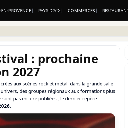
X-EN-PROVENCE
PAYS D'AIX
COMMERCES
RESTAURANT
tival : prochaine
on 2027
rées aux scènes rock et metal, dans la grande salle
 univers, des groupes régionaux aux formations plus
e sont pas encore publiées ; le dernier repère
 2026
.