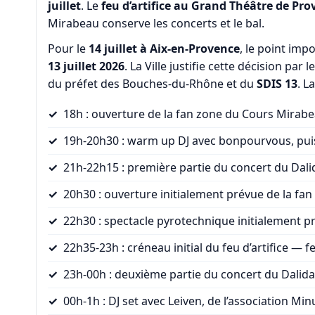
juillet
. Le
feu d’artifice au Grand Théâtre de Pr
Mirabeau conserve les concerts et le bal.
Pour le
14 juillet à Aix-en-Provence
, le point imp
13 juillet 2026
. La Ville justifie cette décision par l
du préfet des Bouches-du-Rhône et du
SDIS 13
. L
18h : ouverture de la fan zone du Cours Mirabe
19h-20h30 : warm up DJ avec bonpourvous, pui
21h-22h15 : première partie du concert du Dalid
20h30 : ouverture initialement prévue de la f
22h30 : spectacle pyrotechnique initialement p
22h35-23h : créneau initial du feu d’artifice — f
23h-00h : deuxième partie du concert du Dalida 
00h-1h : DJ set avec Leiven, de l’association Minu