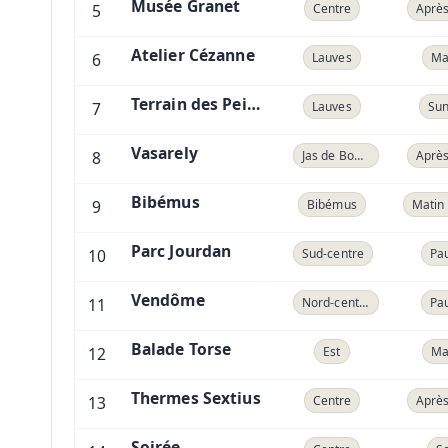
Musée Granet
5
Centre
Après
Atelier Cézanne
6
Lauves
Ma
Terrain des Peintres
7
Lauves
Sun
Vasarely
8
Jas de Bouffan
Après
Bibémus
9
Bibémus
Parc Jourdan
10
Sud-centre
Pa
Vendôme
11
Nord-centre
Pa
Balade Torse
12
Est
Ma
Thermes Sextius
13
Centre
Après
Soirée