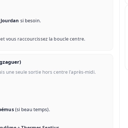
 Jourdan
si besoin.
et vous raccourcissez la boucle centre.
zigzaguer)
s une seule sortie hors centre l'après-midi.
bémus
(si beau temps).
endôme
+
Thermes Sextius
.