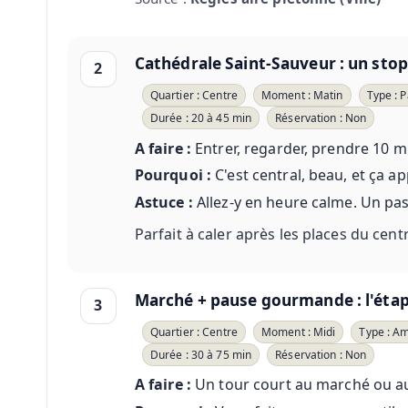
Cathédrale Saint-Sauveur : un sto
2
Quartier : Centre
Moment : Matin
Type : 
Durée : 20 à 45 min
Réservation : Non
A faire :
Entrer, regarder, prendre 10 mi
Pourquoi :
C'est central, beau, et ça ap
Astuce :
Allez-y en heure calme. Un pa
Parfait à caler après les places du cen
Marché + pause gourmande : l'étape
3
Quartier : Centre
Moment : Midi
Type : A
Durée : 30 à 75 min
Réservation : Non
A faire :
Un tour court au marché ou aux