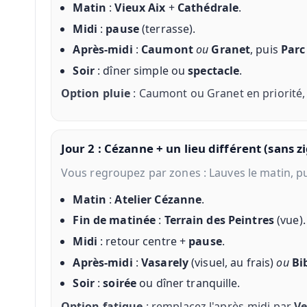
Matin
:
Vieux Aix
+
Cathédrale
.
Midi
:
pause
(terrasse).
Après-midi
:
Caumont
ou
Granet
, puis
Parc
Soir
: dîner simple ou
spectacle
.
Option pluie
: Caumont ou Granet en priorité, 
Jour 2 : Cézanne + un lieu différent (sans 
Vous regroupez par zones : Lauves le matin, pui
Matin
:
Atelier Cézanne
.
Fin de matinée
:
Terrain des Peintres
(vue).
Midi
: retour centre +
pause
.
Après-midi
:
Vasarely
(visuel, au frais)
ou
Bi
Soir
:
soirée
ou dîner tranquille.
Option fatigue
: remplacez l'après-midi par
V