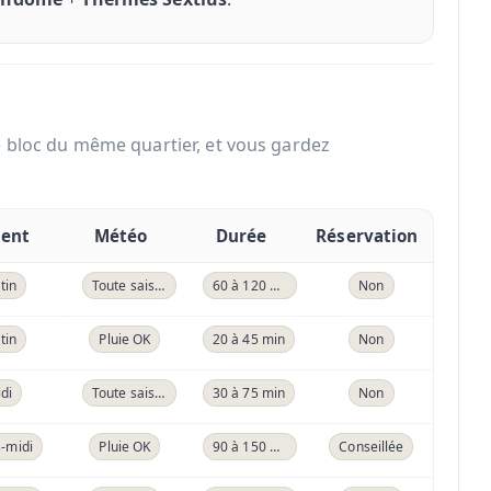
 bloc du même quartier, et vous gardez
ent
Météo
Durée
Réservation
tin
Toute saison
60 à 120 min
Non
tin
Pluie OK
20 à 45 min
Non
di
Toute saison
30 à 75 min
Non
-midi
Pluie OK
90 à 150 min
Conseillée