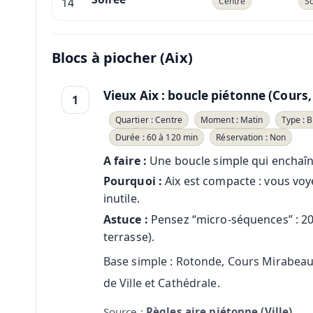
14
Centre
So
Blocs à piocher (Aix)
Vieux Aix : boucle piétonne (Cours,
1
Quartier : Centre
Moment : Matin
Type : 
Durée : 60 à 120 min
Réservation : Non
A faire :
Une boucle simple qui enchaîne
Pourquoi :
Aix est compacte : vous vo
inutile.
Astuce :
Pensez “micro-séquences” : 20 
terrasse).
Base simple : Rotonde, Cours Mirabeau,
de Ville et Cathédrale.
Source :
Règles aire piétonne (Ville)