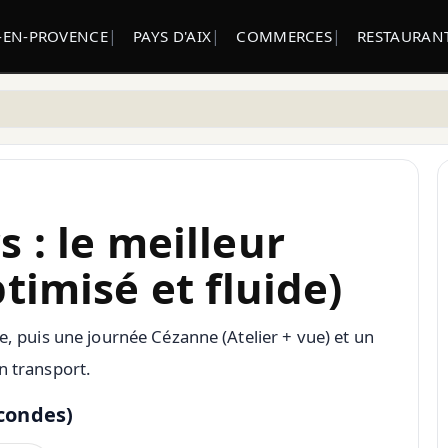
-EN-PROVENCE
PAYS D'AIX
COMMERCES
RESTAURANT
s : le meilleur
imisé et fluide)
re, puis une journée Cézanne (Atelier + vue) et un
n transport.
econdes)