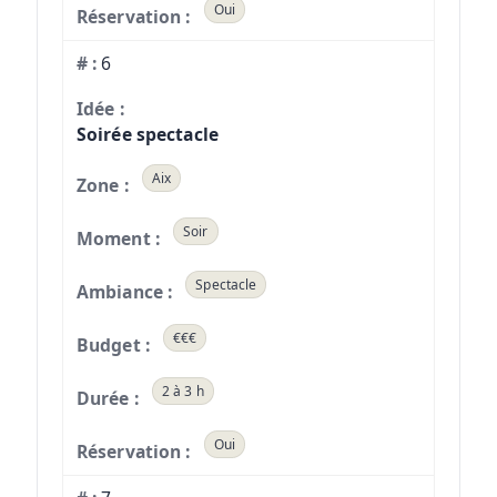
Oui
6
Soirée spectacle
Aix
Soir
Spectacle
€€€
2 à 3 h
Oui