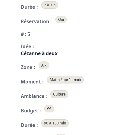
2 à 3 h
Oui
5
Cézanne à deux
Aix
Matin / après-midi
Culture
€€
90 à 150 min