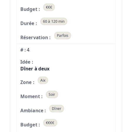
€€€
60 à 120 min
Parfois
4
Dîner à deux
Aix
Soir
Dîner
€€€€