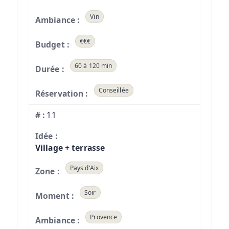
Vin
€€€
60 à 120 min
Conseillée
11
Village + terrasse
Pays d'Aix
Soir
Provence