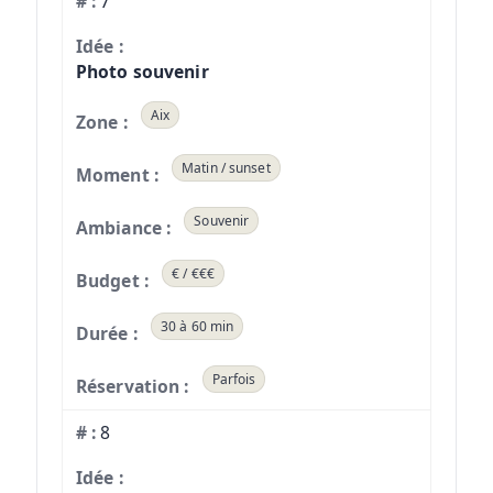
7
Photo souvenir
Aix
Matin / sunset
Souvenir
€ / €€€
30 à 60 min
Parfois
8