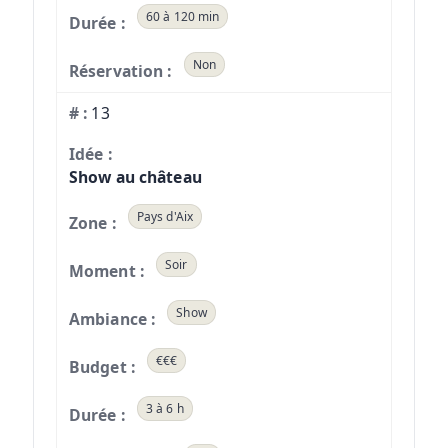
60 à 120 min
Non
13
Show au château
Pays d'Aix
Soir
Show
€€€
3 à 6 h