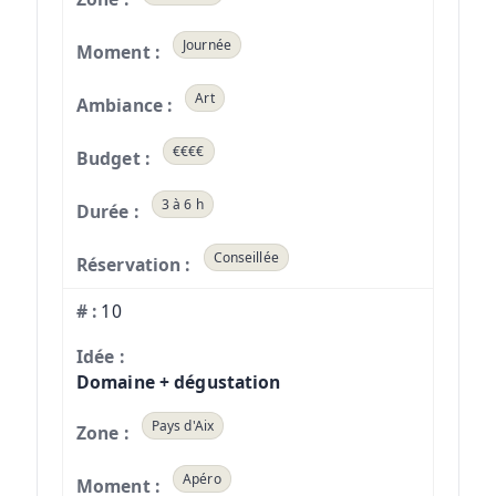
Journée
Art
€€€€
3 à 6 h
Conseillée
10
Domaine + dégustation
Pays d'Aix
Apéro