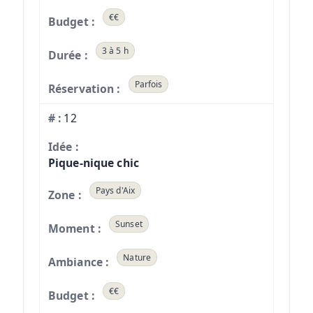
€€
3 à 5 h
Parfois
12
Pique-nique chic
Pays d'Aix
Sunset
Nature
€€