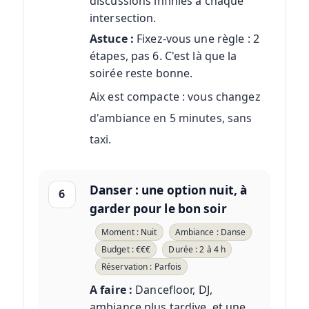
discussions infinies à chaque
intersection.
Astuce :
Fixez-vous une règle : 2
étapes, pas 6. C'est là que la
soirée reste bonne.
Aix est compacte : vous changez
d'ambiance en 5 minutes, sans
taxi.
Danser : une option nuit, à
6
garder pour le bon soir
Moment : Nuit
Ambiance : Danse
Budget : €€€
Durée : 2 à 4 h
Réservation : Parfois
A faire :
Dancefloor, DJ,
ambiance plus tardive, et une