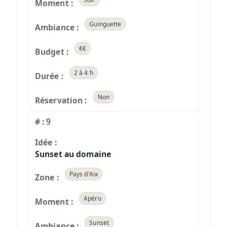
Guinguette
€€
2 à 4 h
Non
9
Sunset au domaine
Pays d'Aix
Apéro
Sunset