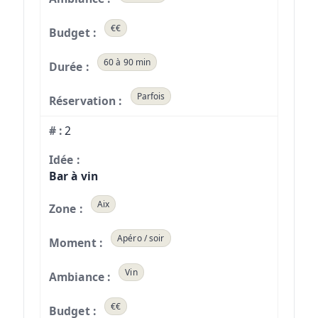
€€
60 à 90 min
Parfois
2
Bar à vin
Aix
Apéro / soir
Vin
€€