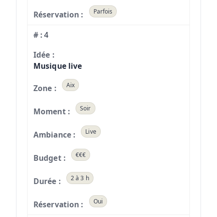
Parfois
4
Musique live
Aix
Soir
Live
€€€
2 à 3 h
Oui