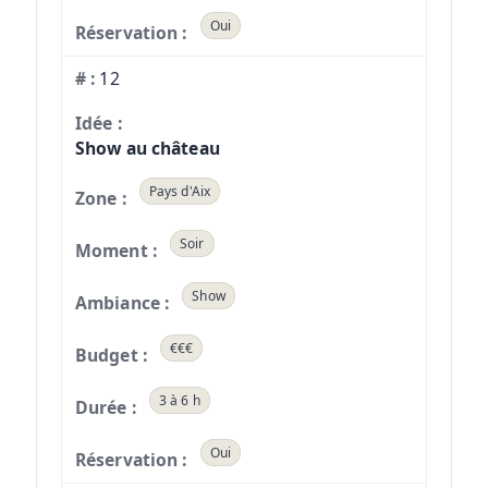
Oui
12
Show au château
Pays d'Aix
Soir
Show
€€€
3 à 6 h
Oui