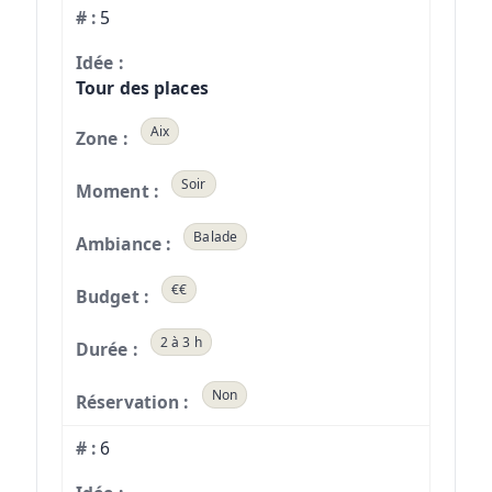
5
Tour des places
Aix
Soir
Balade
€€
2 à 3 h
Non
6