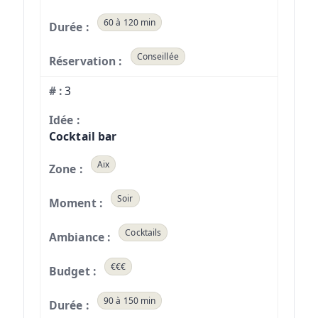
60 à 120 min
Conseillée
3
Cocktail bar
Aix
Soir
Cocktails
€€€
90 à 150 min