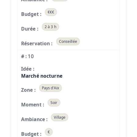
€€€
2 à 3 h
Conseillée
10
Marché nocturne
Pays d'Aix
Soir
Village
€