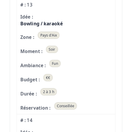
13
Bowling / karaoké
Pays d'Aix
Soir
Fun
€€
2 à 3 h
Conseillée
14