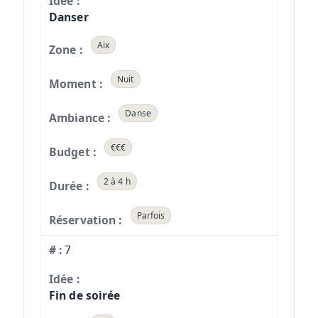
Danser
Aix
Nuit
Danse
€€€
2 à 4 h
Parfois
7
Fin de soirée