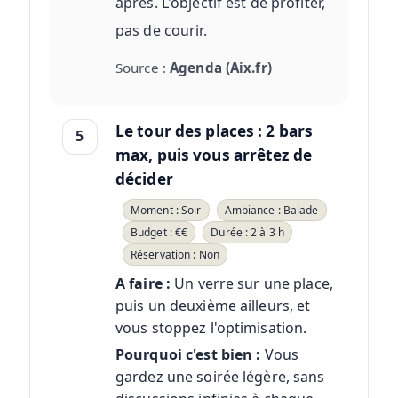
après. L'objectif est de profiter,
pas de courir.
Source :
Agenda (Aix.fr)
Le tour des places : 2 bars
5
max, puis vous arrêtez de
décider
Moment : Soir
Ambiance : Balade
Budget : €€
Durée : 2 à 3 h
Réservation : Non
A faire :
Un verre sur une place,
puis un deuxième ailleurs, et
vous stoppez l'optimisation.
Pourquoi c'est bien :
Vous
gardez une soirée légère, sans