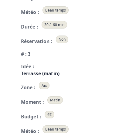
Beau temps
30 à 60 min
Non
3
Terrasse (matin)
Aix
Matin
€€
Beau temps