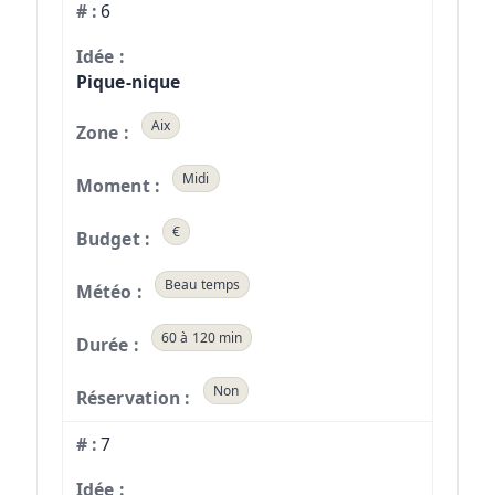
6
Pique-nique
Aix
Midi
€
Beau temps
60 à 120 min
Non
7