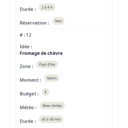
2 à 4 h
Non
12
Fromage de chèvre
Pays d'Aix
Matin
€
Beau temps
45 à 90 min