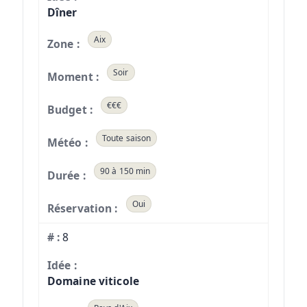
Dîner
Aix
Soir
€€€
Toute saison
90 à 150 min
Oui
8
Domaine viticole