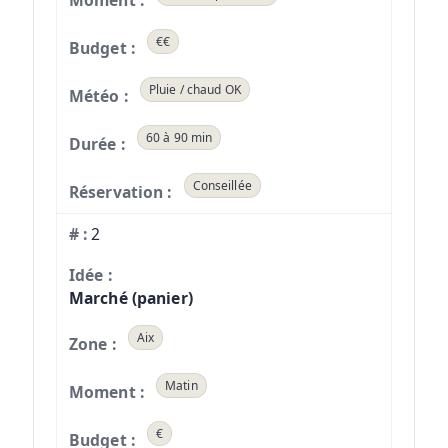
€€
Pluie / chaud OK
60 à 90 min
Conseillée
2
Marché (panier)
Aix
Matin
€