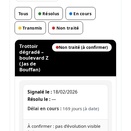
Tous
Résolus
En cours
Transmis
Non traité
Trottoir
Non traité (à confirmer)
dégradé –
boulevard Z
(Jas de
Bouffan)
Signalé le :
18/02/2026
Résolu le :
—
Délai en cours :
169 jours
(à date)
À confirmer : pas d’évolution visible