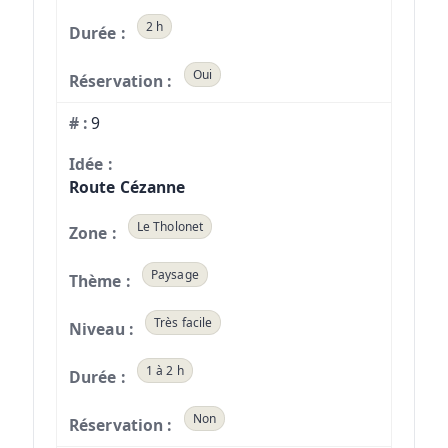
2 h
Oui
9
Route Cézanne
Le Tholonet
Paysage
Très facile
1 à 2 h
Non